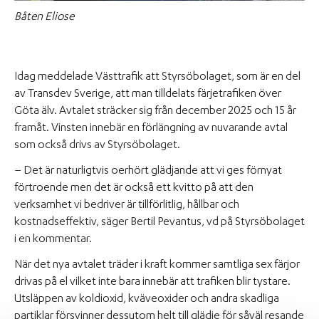
Båten Eliose
Idag meddelade Västtrafik att Styrsöbolaget, som är en del
av Transdev Sverige, att man tilldelats färjetrafiken över
Göta älv. Avtalet sträcker sig från december 2025 och 15 år
framåt. Vinsten innebär en förlängning av nuvarande avtal
som också drivs av Styrsöbolaget.
– Det är naturligtvis oerhört glädjande att vi ges förnyat
förtroende men det är också ett kvitto på att den
verksamhet vi bedriver är tillförlitlig, hållbar och
kostnadseffektiv, säger Bertil Pevantus, vd på Styrsöbolaget
i en kommentar.
När det nya avtalet träder i kraft kommer samtliga sex färjor
drivas på el vilket inte bara innebär att trafiken blir tystare.
Utsläppen av koldioxid, kväveoxider och andra skadliga
partiklar försvinner dessutom helt till glädje för såväl resande