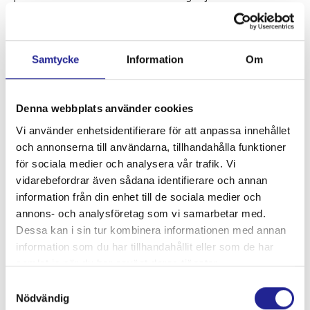
som boende i närområdet.
– Vi ser fram emot att elektrifiera trafiken över älven och på
sikt även den trafik vi bedriver i Göteborgs södra skärgård,
Samtycke
Information
Om
fortsätter Bertil Pevantus.
Färjetrafiken över Göta älv är en central del av
Denna webbplats använder cookies
kollektivtrafiken för att binda samman staden och avlasta
vägtrafiken. Varje år reser drygt 3 miljoner passagerare med
Vi använder enhetsidentifierare för att anpassa innehållet
färjorna över älven.
och annonserna till användarna, tillhandahålla funktioner
för sociala medier och analysera vår trafik. Vi
Tilldelningsbeslutet kan överklagas fram till den 18 mars.
vidarebefordrar även sådana identifierare och annan
information från din enhet till de sociala medier och
annons- och analysföretag som vi samarbetar med.
Skriven av: ohmy
Dessa kan i sin tur kombinera informationen med annan
Senast redigerad: 02 Jul 2024
information som du har tillhandahållit eller som de har
Dela artikeln:
samlat in när du har använt deras tjänster.
Samtyckesval
Nödvändig