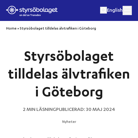
English
Hoppa till innehåll
Home
»
Styrsöbolaget tilldelas älvtrafiken i Göteborg
Res med oss
Styrsöbolaget
Frakt och gods
tilldelas älvtrafiken
Inför din resa
i Göteborg
Kundservice
2 MIN LÄSNING
PUBLICERAD: 30 MAJ 2024
Föranmäl er grupp vid större sällskap
Nyheter