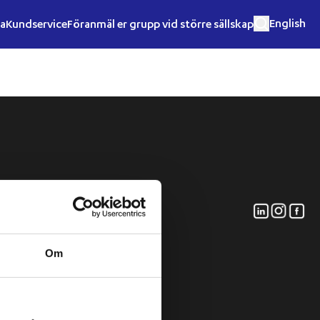
English
sa
Kundservice
Föranmäl er grupp vid större sällskap
Om oss
Om Styrsöbolaget
Om
Miljöarbete och
certifikat