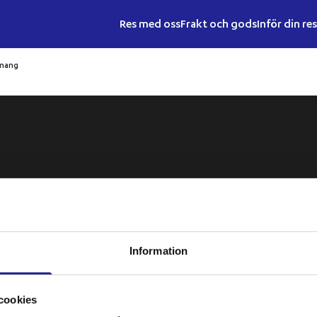
Res med oss
Frakt och gods
Inför din re
emang
Snabblänkar
ård
och
Nyheter
Information
ar
Jobba hos oss
 och
cookies
Press (Transdev)