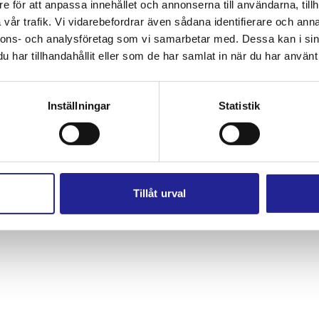
e för att anpassa innehållet och annonserna till användarna, tillh
Visselblåsartjänst
vår trafik. Vi vidarebefordrar även sådana identifierare och anna
nnons- och analysföretag som vi samarbetar med. Dessa kan i sin
har tillhandahållit eller som de har samlat in när du har använt 
ing av personuppgifter och cookies
Transdev.se
© 2026 Styrsöbolaget. All
Inställningar
Statistik
Tillåt urval