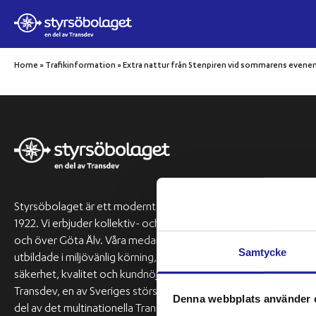
Hoppa till innehåll
Home
»
Trafikinformation
»
Extra nattur från Stenpiren vid sommarens even
Res med oss
Frakt och gods
Inför din resa
Styrsöbolaget är ett modernt skärgårdsrederi med rötter från
1922. Vi erbjuder kollektiv- och chartertrafik i Göteborgs skärg
Kundservice
och över Göta Älv. Våra medarbetare, experter på skärgården 
Samtycke
utbildade i miljövänlig körning, är vår största tillgång. Vi prioriter
Föranmäl er grupp vid större sällskap
säkerhet, kvalitet och kundnöjdhet. Styrsöbolaget ägs av
Transdev, en av Sveriges största operatörer inom persontrafik
Denna webbplats använder 
del av det multinationella Transdev Group.